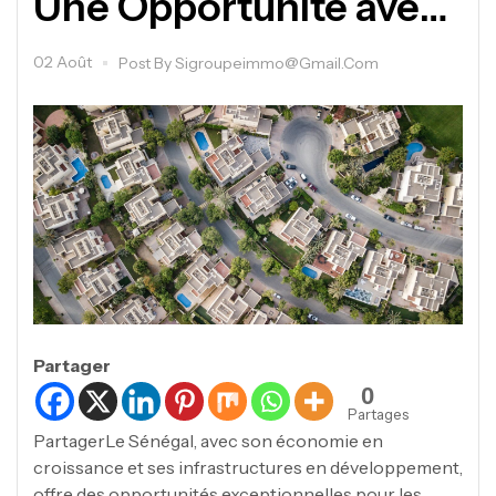
Une Opportunité avec
SIGROUPE
02 Août
Post By
Sigroupeimmo@gmail.com
Partager
0
Partages
PartagerLe Sénégal, avec son économie en
croissance et ses infrastructures en développement,
offre des opportunités exceptionnelles pour les