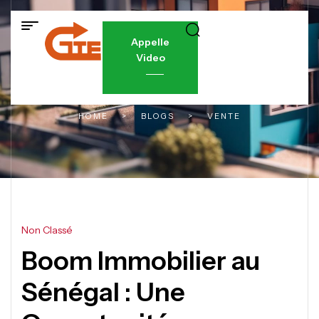
Appelle
Video
HOME
>
BLOGS
>
VENTE
Non Classé
Boom Immobilier au
Sénégal : Une