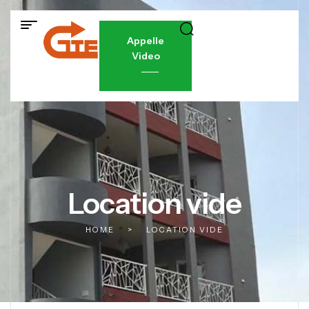
Appelle
Video
Location vide
HOME
>
LOCATION VIDE