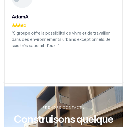
Fatou Diop
Enseignante
"Nous avons acheté notre premier appartement à la
Résidence ATTA grâce à SIGROUPE, et l'expérience a
été incroyable. L'équipe a été professionnelle,
attentive et nous a guidés à chaque étape du
processus. Nous sommes ravis de notre nouveau
chez-nous ! Merci SIGROUPE !"
PRENDRE CONTACT .
Construisons quelque