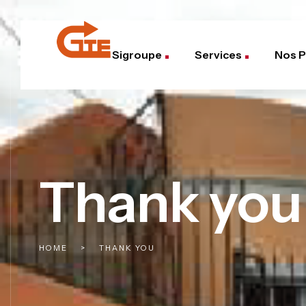
Sigroupe
Services
Nos P
Thank you
HOME
>
THANK YOU