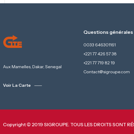
Questions générales
0033 646301161
+221 77 426 57 38
+221 77 719 82 19
Aux Mamelles, Dakar, Senegal
Contact@sigroupe.com
Voir La Carte
Copyright © 2019 SIGROUPE. TOUS LES DROITS SONT R