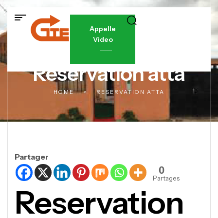
Appelle
Video
Reservation atta
HOME
>
RESERVATION ATTA
Partager
0
Partages
Reservation