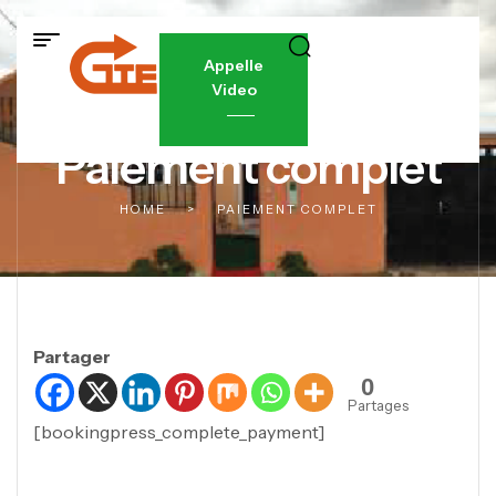
Appelle
Video
Paiement complet
HOME
>
PAIEMENT COMPLET
Partager
0
Partages
[bookingpress_complete_payment]