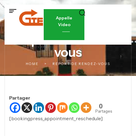
Appelle
Video
Report de rendez-
vous
HOME
>
REPORT DE RENDEZ-VOUS
Partager
0
Partages
[bookingpress_appointment_reschedule]