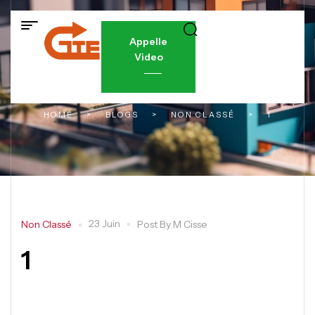
Appelle
Video
HOME
>
BLOGS
>
NON CLASSÉ
>
1
23 Juin
Non Classé
Post By
M Cisse
1