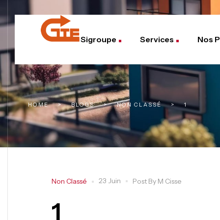
Sigroupe
Services
Nos P
HOME
>
BLOGS
>
NON CLASSÉ
>
1
23 Juin
Non Classé
Post By
M Cisse
1