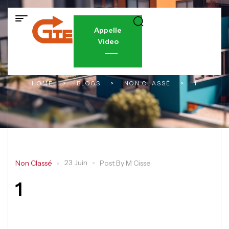
Appelle
Video
HOME
>
BLOGS
>
NON CLASSÉ
>
1
23 Juin
Non Classé
Post By
M Cisse
1