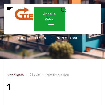
Appelle
Video
HOME
>
BLOGS
>
NON CLASSÉ
>
1
23 Juin
Non Classé
Post By
M Cisse
1