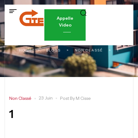
Appelle
Video
HOME
>
BLOGS
>
NON CLASSÉ
>
1
23 Juin
Non Classé
Post By
M Cisse
1