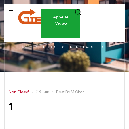
Appelle
Video
HOME
>
BLOGS
>
NON CLASSÉ
>
1
23 Juin
Non Classé
Post By
M Cisse
1