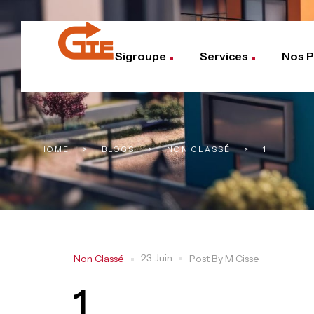
Sigroupe
Services
Nos P
HOME
>
BLOGS
>
NON CLASSÉ
>
1
23 Juin
Non Classé
Post By
M Cisse
1