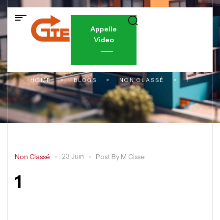
Appelle
Video
HOME
>
BLOGS
>
NON CLASSÉ
>
1
23 Juin
Non Classé
Post By
M Cisse
1