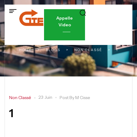
Appelle
Video
HOME
>
BLOGS
>
NON CLASSÉ
>
1
23 Juin
Non Classé
Post By
M Cisse
1