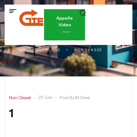
Appelle
Video
HOME
>
BLOGS
>
NON CLASSÉ
>
1
23 Juin
Non Classé
Post By
M Cisse
1