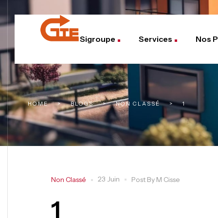
Sigroupe
Services
Nos P
HOME
>
BLOGS
>
NON CLASSÉ
>
1
23 Juin
Non Classé
Post By
M Cisse
1