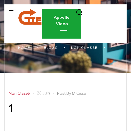
Appelle
Video
HOME
>
BLOGS
>
NON CLASSÉ
>
1
23 Juin
Non Classé
Post By
M Cisse
1