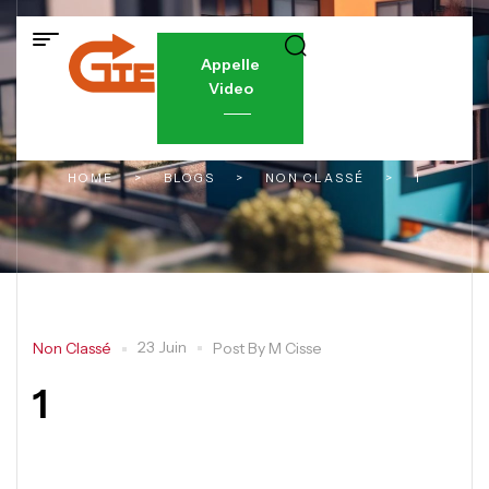
Appelle
Video
HOME
>
BLOGS
>
NON CLASSÉ
>
1
23 Juin
Non Classé
Post By
M Cisse
1