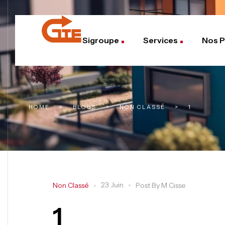
Sigroupe
Services
Nos P
HOME
>
BLOGS
>
NON CLASSÉ
>
1
23 Juin
Non Classé
Post By
M Cisse
1