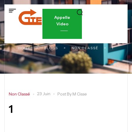
Appelle
Video
HOME
>
BLOGS
>
NON CLASSÉ
>
1
23 Juin
Non Classé
Post By
M Cisse
1