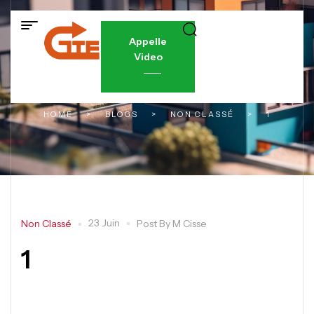
Appelle
Video
HOME
>
BLOGS
>
NON CLASSÉ
>
1
23 Juin
Non Classé
Post By
M Cisse
1