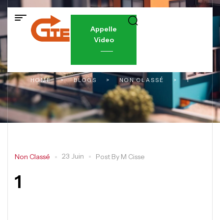
Appelle
Video
HOME
>
BLOGS
>
NON CLASSÉ
>
1
23 Juin
Non Classé
Post By
M Cisse
1