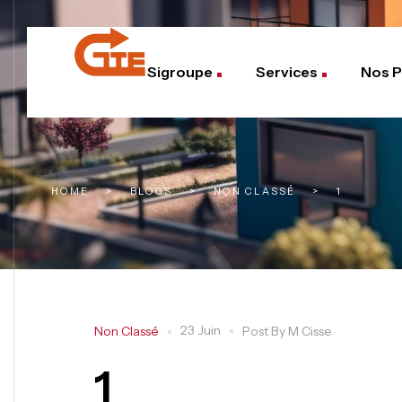
Sigroupe
Services
Nos P
HOME
>
BLOGS
>
NON CLASSÉ
>
1
23 Juin
Non Classé
Post By
M Cisse
1