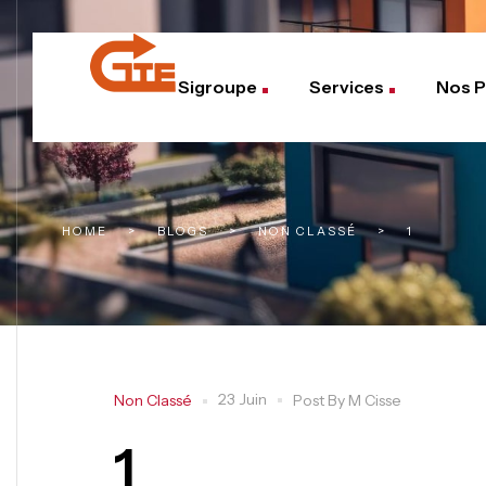
Sigroupe
Services
Nos P
HOME
>
BLOGS
>
NON CLASSÉ
>
1
23 Juin
Non Classé
Post By
M Cisse
1