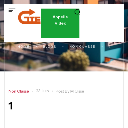
Appelle
Video
HOME
>
BLOGS
>
NON CLASSÉ
>
1
23 Juin
Non Classé
Post By
M Cisse
1