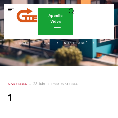
Appelle
Video
HOME
>
BLOGS
>
NON CLASSÉ
>
1
23 Juin
Non Classé
Post By
M Cisse
1