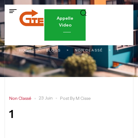
Appelle
Video
HOME
>
BLOGS
>
NON CLASSÉ
>
1
23 Juin
Non Classé
Post By
M Cisse
1