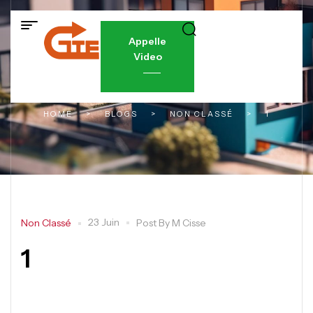
Appelle
Video
HOME
>
BLOGS
>
NON CLASSÉ
>
1
23 Juin
Non Classé
Post By
M Cisse
1