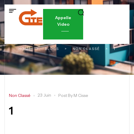
Appelle
Video
HOME
>
BLOGS
>
NON CLASSÉ
>
1
23 Juin
Non Classé
Post By
M Cisse
1