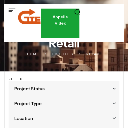
Appelle
Video
Retail
HOME
>
PROJECTS
>
RETAIL
FILTER